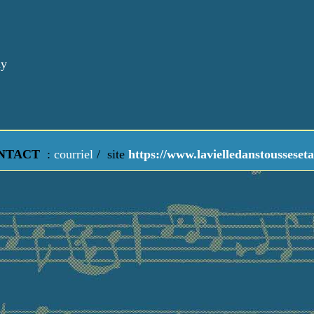
ly
NTACT
:
courriel
/
site
https://www.lavielledanstousseseta