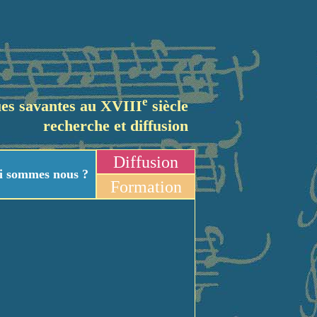
e
es savantes au XVIII
siècle
recherche et diffusion
Diffusion
i sommes nous ?
Formation