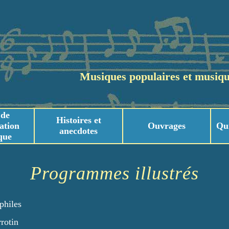
Musiques populaires et musiqu
 de
Histoires et
ation
Ouvrages
Qu
anecdotes
que
usicaux
usicaux
Programmes illustrés
philes
rotin