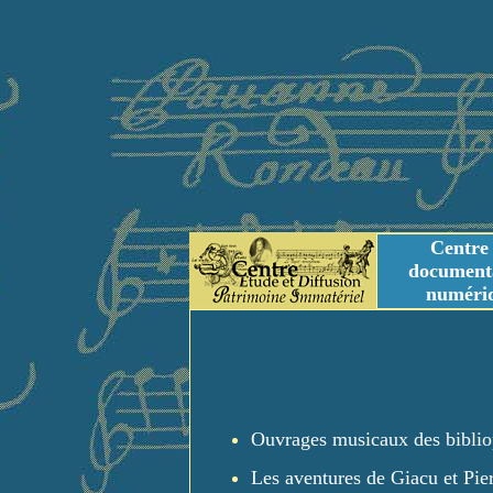
Centre
document
numéri
Tables des genres m
Titres et Incipit m
Ouvrages musicaux des biblio
Les aventures de Giacu et Pier