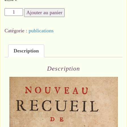
quantité
Ajouter au panier
de
la
Catégorie :
publications
vielle
à
roue
Description
à
l'époque
Description
baroque