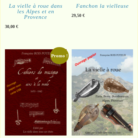
La vielle à roue dans
Fanchon la vielleuse
les Alpes et en
29,50
€
Provence
30,00
€
Promo !