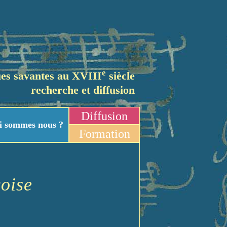
e
es savantes au XVIII
siècle
recherche et diffusion
Diffusion
i sommes nous ?
Formation
oise