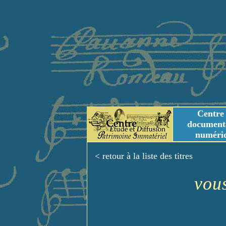
Centre
document
numéri
Tables des genres m
Titres et Incipit m
< retour à la liste des titres
vou