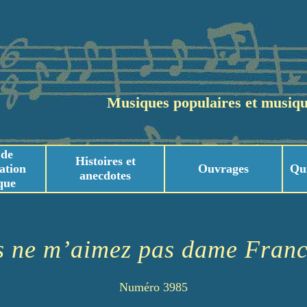
Musiques populaires et musiqu
 de
Histoires et
ation
Ouvrages
Qu
anecdotes
que
usicaux
usicaux
s ne m’aimez pas dame Franc
Numéro 3985