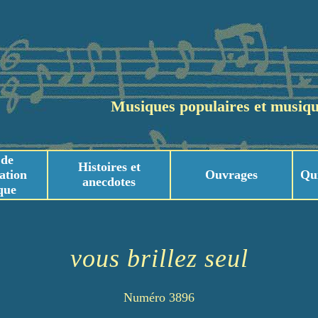
Musiques populaires et musiqu
 de
Histoires et
ation
Ouvrages
Qu
anecdotes
que
usicaux
usicaux
vous brillez seul
Numéro 3896