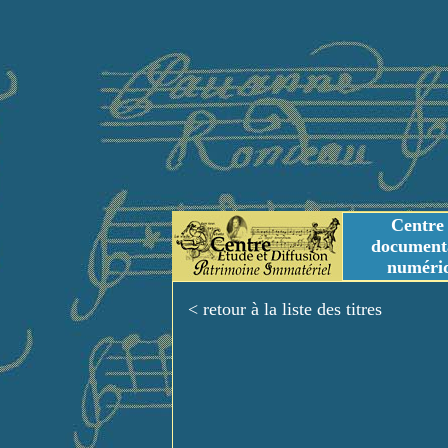
Centre
document
numéri
Tables des genres m
Titres et Incipit m
< retour à la liste des titres