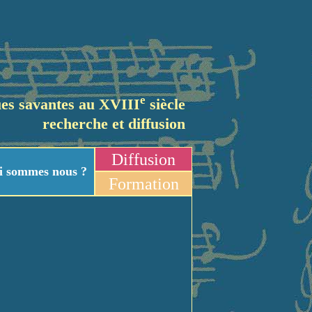
e
es savantes au XVIII
siècle
recherche et diffusion
Diffusion
i sommes nous ?
Formation