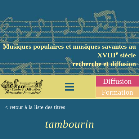
Musiques populaires et musiques savantes au
e
XVIII
siècle
recherche et diffusion
Diffusion
Formation
< retour à la liste des titres
tambourin