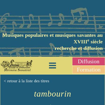
Musiques populaires et musiques savantes au
e
XVIII
siècle
recherche et diffusion
Diffusion
Formation
< retour à la liste des titres
tambourin