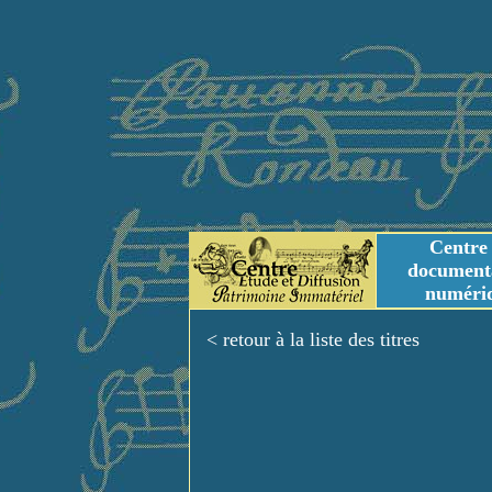
Centre
document
numéri
Tables des genres m
Titres et Incipit m
< retour à la liste des titres