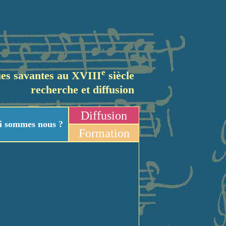
e
es savantes au XVIII
siècle
recherche et diffusion
Diffusion
i sommes nous ?
Formation