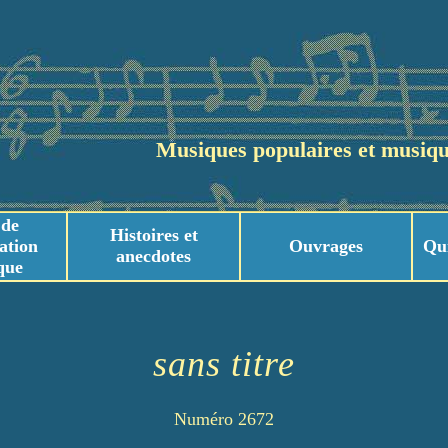
Musiques populaires et musiqu
 de
Histoires et
ation
Ouvrages
Qu
anecdotes
que
usicaux
usicaux
sans titre
Numéro 2672