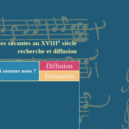
e
es savantes au XVIII
siècle
recherche et diffusion
Diffusion
i sommes nous ?
Formation