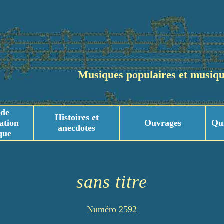
Musiques populaires et musiqu
 de
Histoires et
ation
Ouvrages
Qu
anecdotes
que
usicaux
usicaux
sans titre
Numéro 2592