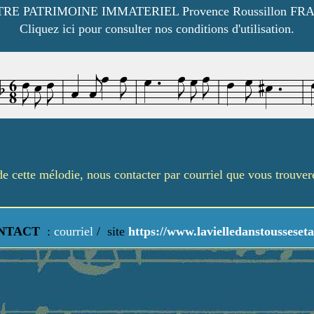
RE PATRIMOINE IMMATERIEL Provence Roussillon FR
Cliquez ici pour consulter nos conditions d'utilisation.
é de cette mélodie, nous contacter par courriel que vous trouve
NTACT
:
courriel
/
site
https://www.lavielledanstousseseta