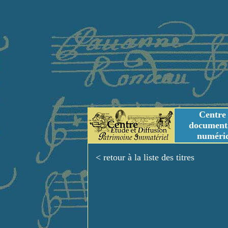
Centre
document
numéri
Tables des genres m
Titres et Incipit m
< retour à la liste des titres