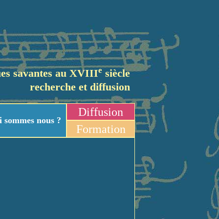
e
es savantes au XVIII
siècle
recherche et diffusion
Diffusion
i sommes nous ?
Formation