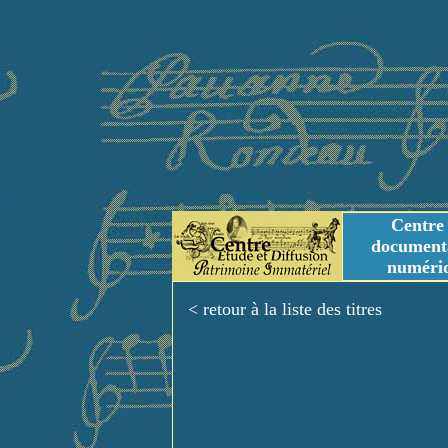
Centre
document
numéri
Tables des genres m
Titres et Incipit m
< retour à la liste des titres