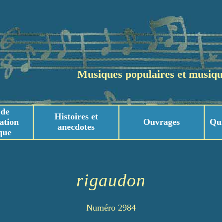
Musiques populaires et musiqu
 de
Histoires et
ation
Ouvrages
Qu
anecdotes
que
usicaux
usicaux
rigaudon
Numéro 2984