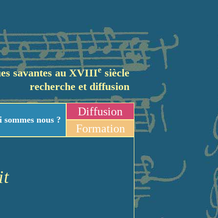
e
es savantes au XVIII
siècle
recherche et diffusion
Diffusion
i sommes nous ?
Formation
it