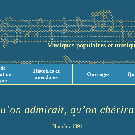
Musiques populaires et musiqu
 de
Histoires et
ation
Ouvrages
Qu
anecdotes
que
usicaux
usicaux
u’on admirait, qu’on chérira
Numéro 1394