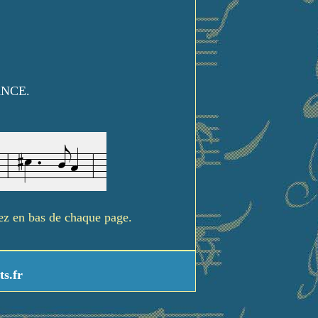
ANCE.
rez en bas de chaque page.
ts.fr