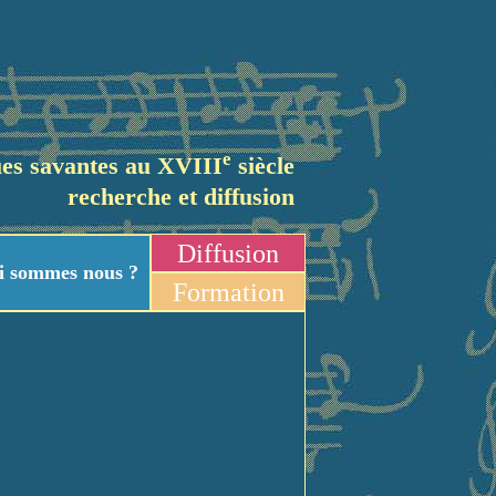
e
es savantes au XVIII
siècle
recherche et diffusion
Diffusion
i sommes nous ?
Formation