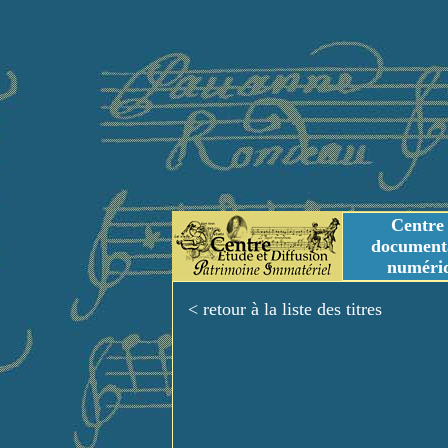
Centre
document
numéri
Tables des genres m
Titres et Incipit m
< retour à la liste des titres