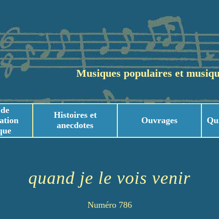
Musiques populaires et musiqu
 de
Histoires et
ation
Ouvrages
Qu
anecdotes
que
usicaux
usicaux
quand je le vois venir
Numéro 786