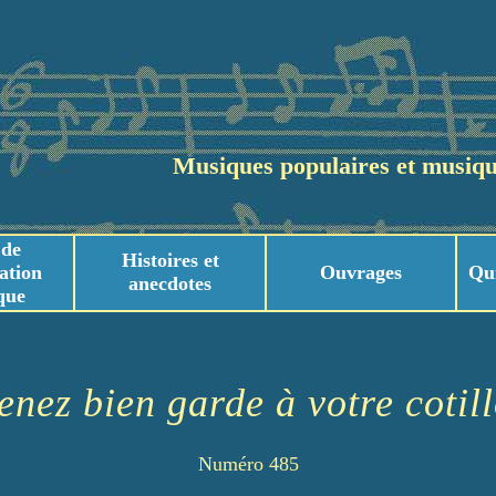
Musiques populaires et musiqu
 de
Histoires et
ation
Ouvrages
Qu
anecdotes
que
usicaux
usicaux
enez bien garde à votre cotil
Numéro 485