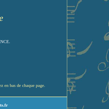
e
ANCE.
rez en bas de chaque page.
ts.fr