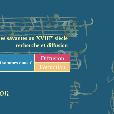
e
es savantes au XVIII
siècle
recherche et diffusion
Diffusion
i sommes nous ?
Formation
lon