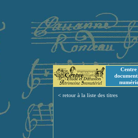
Centre
document
numéri
Tables des genres m
Titres et Incipit m
< retour à la liste des titres