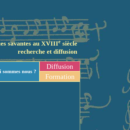
e
es savantes au XVIII
siècle
recherche et diffusion
Diffusion
i sommes nous ?
Formation