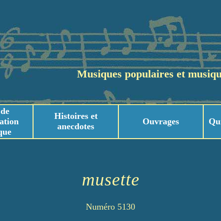
Musiques populaires et musiqu
 de
Histoires et
ation
Ouvrages
Qu
anecdotes
que
usicaux
usicaux
musette
Numéro 5130