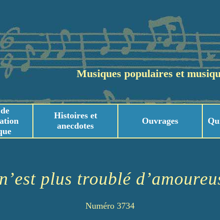
Musiques populaires et musiqu
 de
Histoires et
ation
Ouvrages
Qu
anecdotes
que
usicaux
usicaux
n’est plus troublé d’amoureu
Numéro 3734