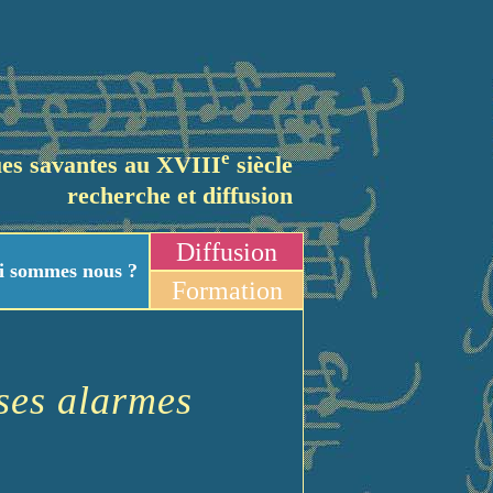
e
es savantes au XVIII
siècle
recherche et diffusion
Diffusion
i sommes nous ?
Formation
ses alarmes