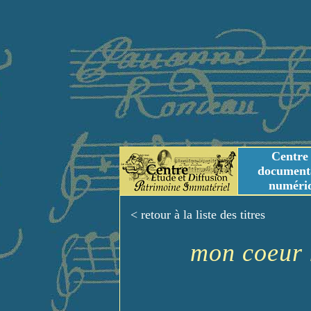
Centre
document
numéri
Tables des genres m
Titres et Incipit m
< retour à la liste des titres
mon coeur 