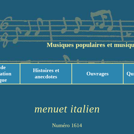
Musiques populaires et musiqu
 de
Histoires et
ation
Ouvrages
Qu
anecdotes
que
usicaux
usicaux
menuet italien
Numéro 1614