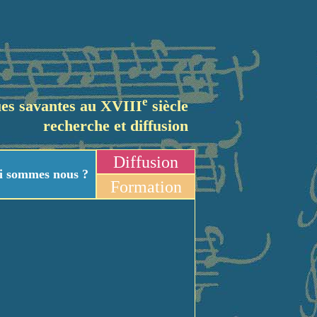
e
es savantes au XVIII
siècle
recherche et diffusion
Diffusion
i sommes nous ?
Formation