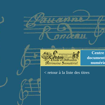
Centre
document
numéri
Tables des genres m
Titres et Incipit m
< retour à la liste des titres