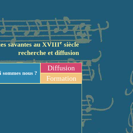
e
es savantes au XVIII
siècle
recherche et diffusion
Diffusion
i sommes nous ?
Formation