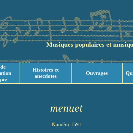
Musiques populaires et musiqu
 de
Histoires et
ation
Ouvrages
Qu
anecdotes
que
usicaux
usicaux
menuet
Numéro 1591