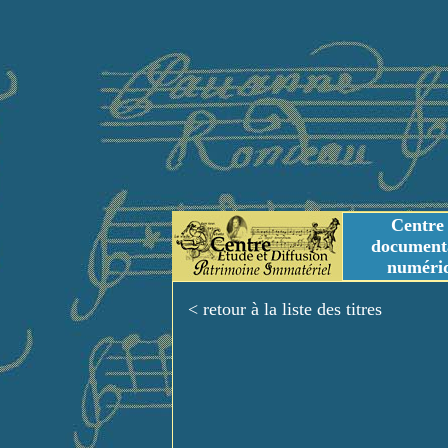
Centre
document
numéri
Tables des genres m
Titres et Incipit m
< retour à la liste des titres