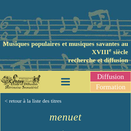
Musiques populaires et musiques savantes au
e
XVIII
siècle
recherche et diffusion
Diffusion
Formation
< retour à la liste des titres
menuet