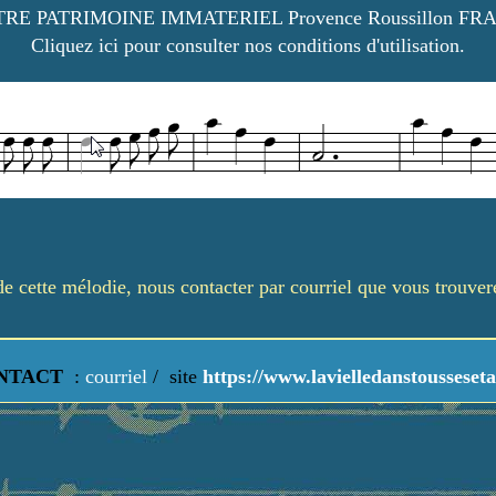
RE PATRIMOINE IMMATERIEL Provence Roussillon FR
Cliquez ici pour consulter nos conditions d'utilisation.
é de cette mélodie, nous contacter par courriel que vous trouve
NTACT
:
courriel
/
site
https://www.lavielledanstousseseta