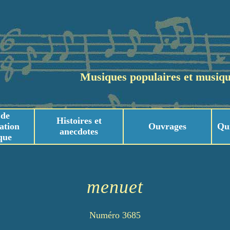
Musiques populaires et musiqu
 de
Histoires et
ation
Ouvrages
Qu
anecdotes
que
usicaux
usicaux
menuet
Numéro 3685