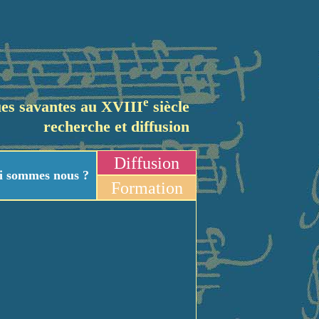
e
es savantes au XVIII
siècle
recherche et diffusion
Diffusion
i sommes nous ?
Formation