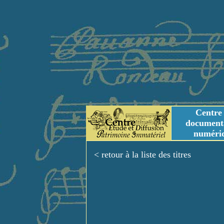
Centre
document
numéri
Tables des genres m
Titres et Incipit m
< retour à la liste des titres