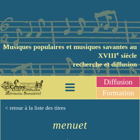
Musiques populaires et musiques savantes au
e
XVIII
siècle
recherche et diffusion
Diffusion
Formation
< retour à la liste des titres
menuet