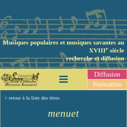
Musiques populaires et musiques savantes au
e
XVIII
siècle
recherche et diffusion
Diffusion
Formation
< retour à la liste des titres
menuet