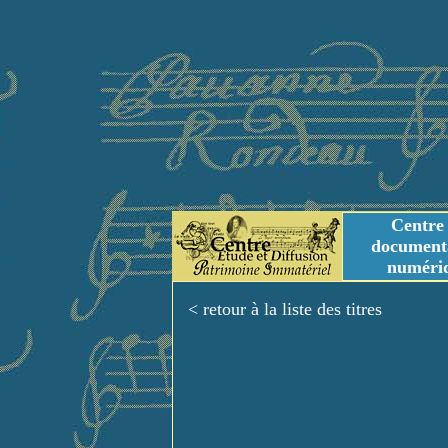
Centre
document
numéri
Tables des genres m
Titres et Incipit m
< retour à la liste des titres