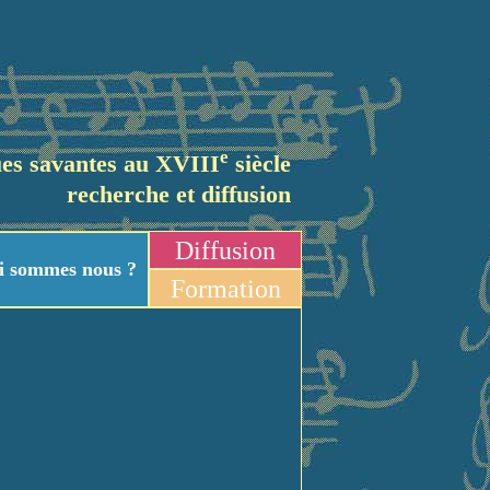
e
es savantes au XVIII
siècle
recherche et diffusion
Diffusion
i sommes nous ?
Formation