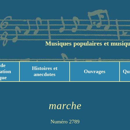
Musiques populaires et musiqu
 de
Histoires et
ation
Ouvrages
Qu
anecdotes
que
usicaux
usicaux
marche
Numéro 2789