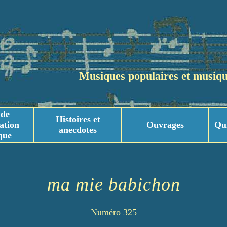
Musiques populaires et musiqu
 de
Histoires et
ation
Ouvrages
Qu
anecdotes
que
usicaux
usicaux
ma mie babichon
Numéro 325