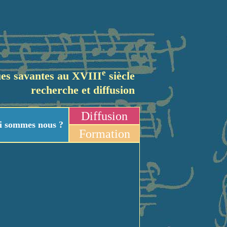
e
es savantes au XVIII
siècle
recherche et diffusion
Diffusion
i sommes nous ?
Formation