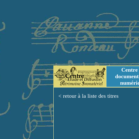
Centre
document
numéri
Tables des genres m
Titres et Incipit m
< retour à la liste des titres