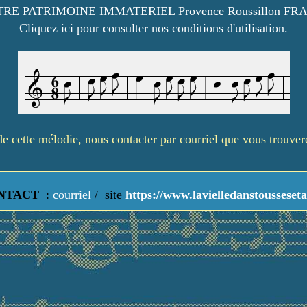
RE PATRIMOINE IMMATERIEL Provence Roussillon FR
Cliquez ici pour consulter nos conditions d'utilisation.
é de cette mélodie, nous contacter par courriel que vous trouve
NTACT
:
courriel
/
site
https://www.lavielledanstousseseta