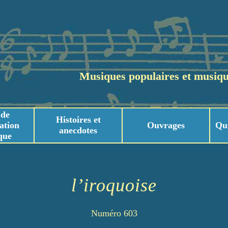
Musiques populaires et musiqu
 de
Histoires et
ation
Ouvrages
Qu
anecdotes
que
usicaux
usicaux
l’iroquoise
Numéro 603