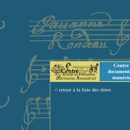
Centre
document
numéri
Tables des genres m
Titres et Incipit m
< retour à la liste des titres