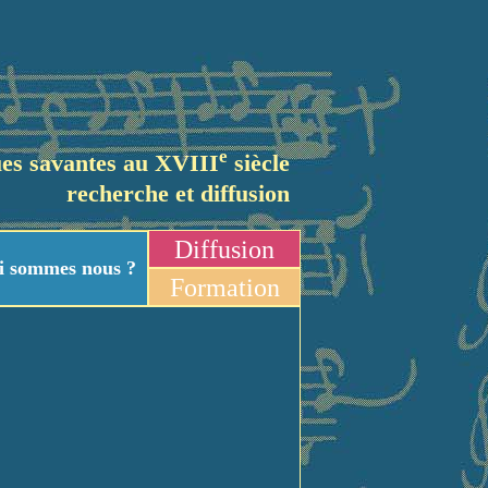
e
es savantes au XVIII
siècle
recherche et diffusion
Diffusion
i sommes nous ?
Formation