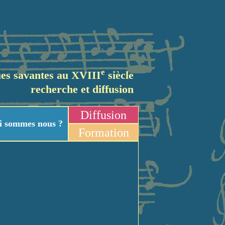
e
es savantes au XVIII
siècle
recherche et diffusion
Diffusion
i sommes nous ?
Formation