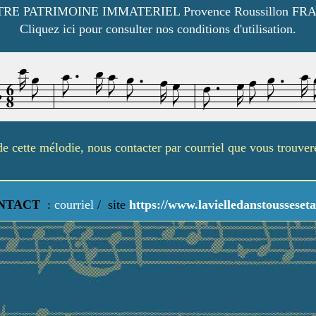
RE PATRIMOINE IMMATERIEL Provence Roussillon FR
Cliquez ici pour consulter nos conditions d'utilisation.
é de cette mélodie, nous contacter par courriel que vous trouve
NTACT
:
courriel
/
site
https://www.lavielledanstousseseta