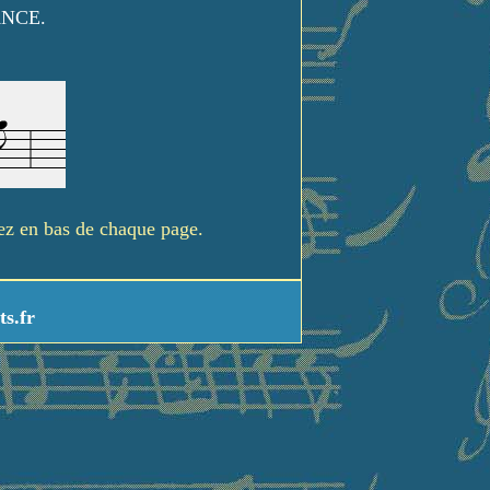
ANCE.
rez en bas de chaque page.
ts.fr