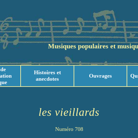
Musiques populaires et musiqu
 de
Histoires et
ation
Ouvrages
Qu
anecdotes
que
usicaux
usicaux
les vieillards
Numéro 708