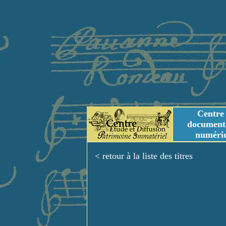
Centre
document
numéri
Tables des genres m
Titres et Incipit m
< retour à la liste des titres