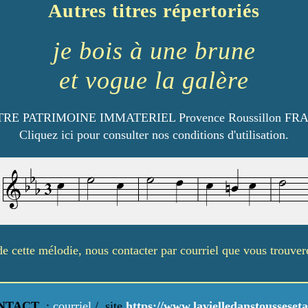
Autres titres répertoriés
je bois à une brune
et vogue la galère
RE PATRIMOINE IMMATERIEL Provence Roussillon FR
Cliquez ici pour consulter nos conditions d'utilisation.
é de cette mélodie, nous contacter par courriel que vous trouve
NTACT
:
courriel
/
site
https://www.lavielledanstousseseta