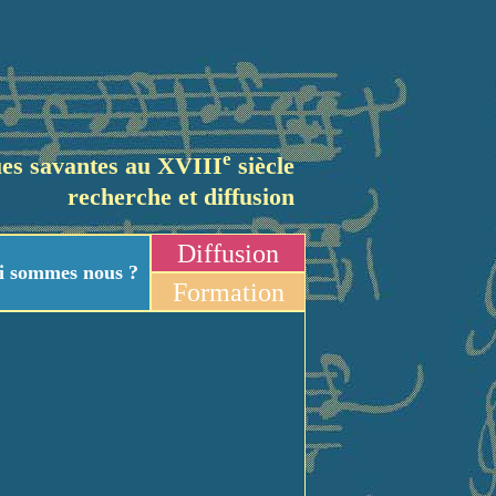
e
es savantes au XVIII
siècle
recherche et diffusion
Diffusion
i sommes nous ?
Formation