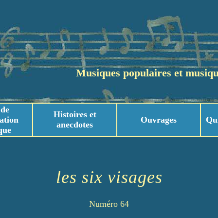
Musiques populaires et musiqu
 de
Histoires et
ation
Ouvrages
Qu
anecdotes
que
usicaux
usicaux
les six visages
Numéro 64