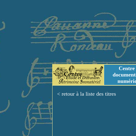
Centre
document
numéri
Tables des genres m
Titres et Incipit m
< retour à la liste des titres