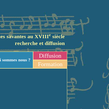
e
es savantes au XVIII
siècle
recherche et diffusion
Diffusion
i sommes nous ?
Formation