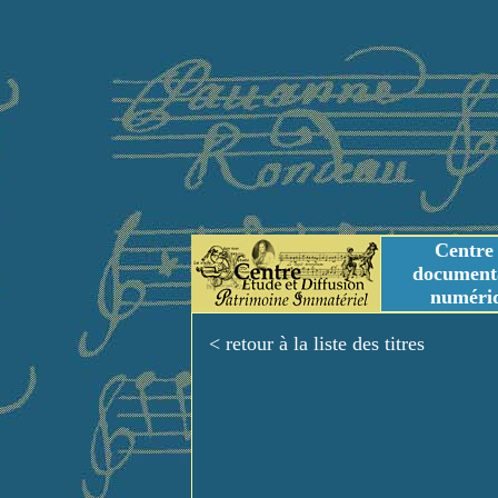
Centre
document
numéri
Tables des genres m
Titres et Incipit m
< retour à la liste des titres