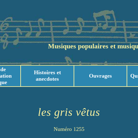
Musiques populaires et musiqu
 de
Histoires et
ation
Ouvrages
Qu
anecdotes
que
usicaux
usicaux
les gris vêtus
Numéro 1255