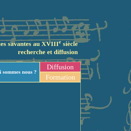
e
es savantes au XVIII
siècle
recherche et diffusion
Diffusion
i sommes nous ?
Formation