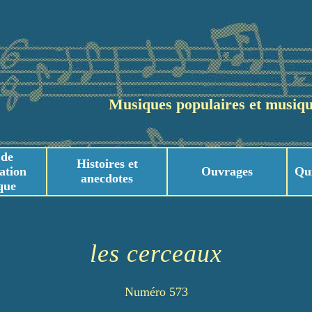
Musiques populaires et musiqu
 de
Histoires et
ation
Ouvrages
Qu
anecdotes
que
usicaux
usicaux
les cerceaux
Numéro 573