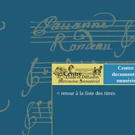
Centre
document
numéri
Tables des genres m
Titres et Incipit m
< retour à la liste des titres