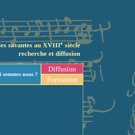
e
es savantes au XVIII
siècle
recherche et diffusion
Diffusion
i sommes nous ?
Formation