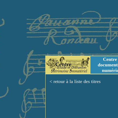
Centre
document
numéri
Tables des genres m
Titres et Incipit m
< retour à la liste des titres