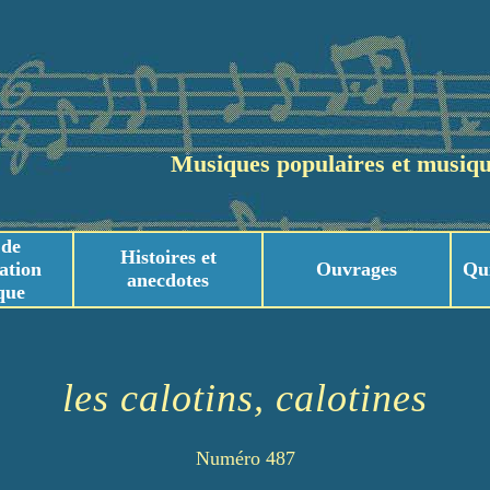
Musiques populaires et musiqu
 de
Histoires et
ation
Ouvrages
Qu
anecdotes
que
usicaux
usicaux
les calotins, calotines
Numéro 487