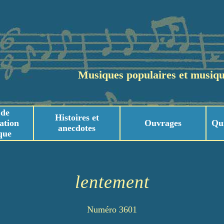
Musiques populaires et musiqu
 de
Histoires et
ation
Ouvrages
Qu
anecdotes
que
usicaux
usicaux
lentement
Numéro 3601