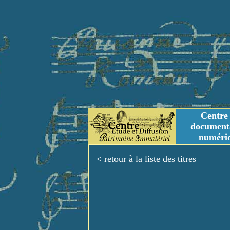
Centre
document
numéri
Tables des genres m
Titres et Incipit m
< retour à la liste des titres