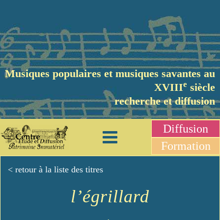
Musiques populaires et musiques savantes au
e
XVIII
siècle
recherche et diffusion
Diffusion
Formation
< retour à la liste des titres
l’égrillard