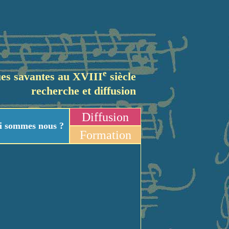
e
es savantes au XVIII
siècle
recherche et diffusion
Diffusion
i sommes nous ?
Formation