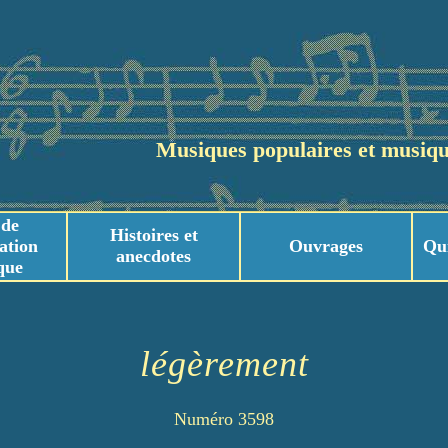
Musiques populaires et musiqu
 de
Histoires et
ation
Ouvrages
Qu
anecdotes
que
usicaux
usicaux
légèrement
Numéro 3598