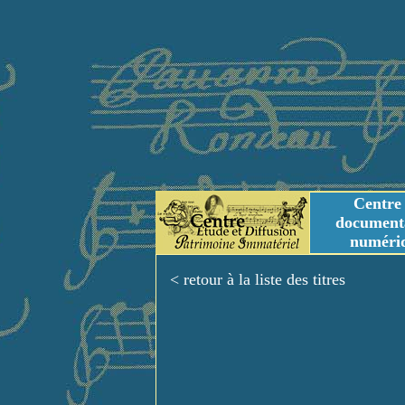
Centre
document
numéri
Tables des genres m
Titres et Incipit m
< retour à la liste des titres