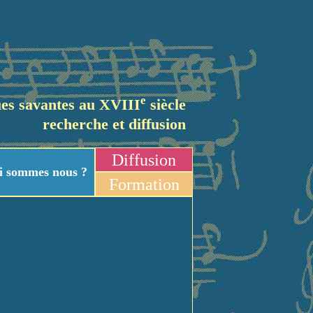
e
es savantes au XVIII
siècle
recherche et diffusion
Diffusion
i sommes nous ?
Formation