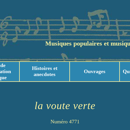
Musiques populaires et musiqu
 de
Histoires et
ation
Ouvrages
Qu
anecdotes
que
usicaux
usicaux
la voute verte
Numéro 4771