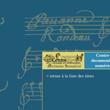
Centre
document
numéri
Tables des genres m
Titres et Incipit m
< retour à la liste des titres