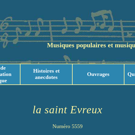
Musiques populaires et musiqu
 de
Histoires et
ation
Ouvrages
Qu
anecdotes
que
usicaux
usicaux
la saint Evreux
Numéro 5559