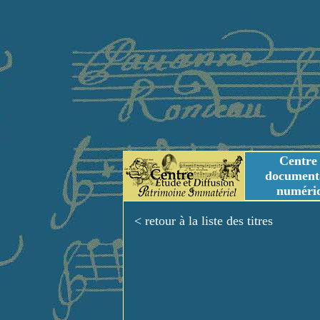
Centre
document
numéri
Tables des genres m
Titres et Incipit m
< retour à la liste des titres