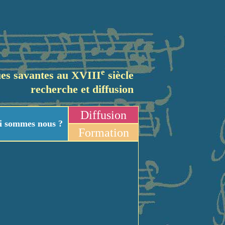
e
es savantes au XVIII
siècle
recherche et diffusion
Diffusion
i sommes nous ?
Formation