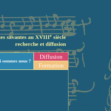
e
es savantes au XVIII
siècle
recherche et diffusion
Diffusion
i sommes nous ?
Formation