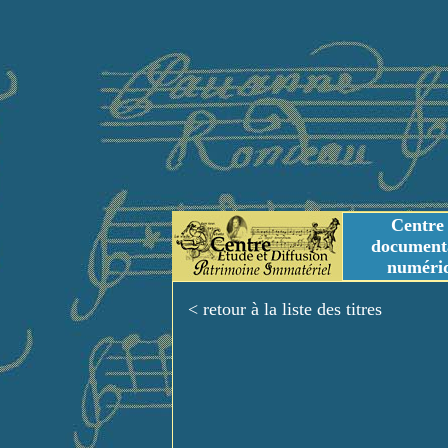
Centre
document
numéri
Tables des genres m
Titres et Incipit m
< retour à la liste des titres