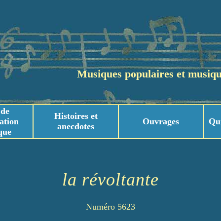
Musiques populaires et musiqu
 de
Histoires et
ation
Ouvrages
Qu
anecdotes
que
usicaux
usicaux
la révoltante
Numéro 5623