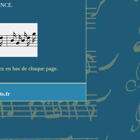
ANCE.
rez en bas de chaque page.
ts.fr