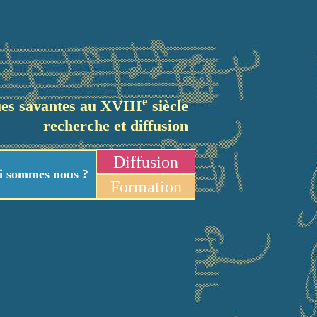
e
es savantes au XVIII
siècle
recherche et diffusion
Diffusion
i sommes nous ?
Formation