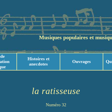
Musiques populaires et musiqu
 de
Histoires et
ation
Ouvrages
Qu
anecdotes
que
usicaux
usicaux
la ratisseuse
Numéro 32