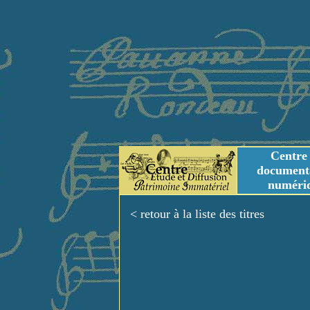
Centre
document
numéri
Tables des genres m
Titres et Incipit m
< retour à la liste des titres