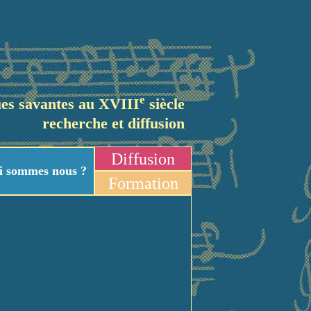
e
es savantes au XVIII
siècle
recherche et diffusion
Diffusion
i sommes nous ?
Formation