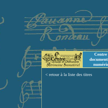
Centre
document
numéri
Tables des genres m
Titres et Incipit m
< retour à la liste des titres