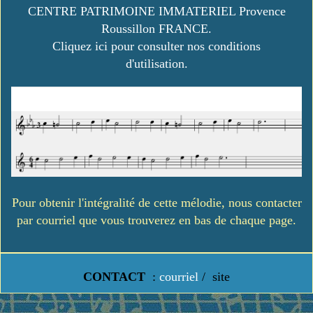
CENTRE PATRIMOINE IMMATERIEL Provence
Roussillon FRANCE.
Cliquez ici pour consulter nos conditions
d'utilisation.
Pour obtenir l'intégralité de cette mélodie, nous contacter
par courriel que vous trouverez en bas de chaque page.
CONTACT
:
courriel
/
site
https://www.lavielledanstoussesetats.fr