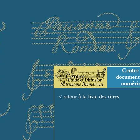
Centre
document
numéri
Tables des genres m
Titres et Incipit m
< retour à la liste des titres