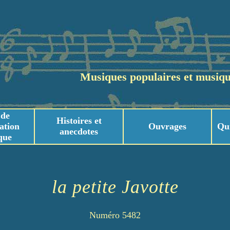
Musiques populaires et musiqu
 de
Histoires et
ation
Ouvrages
Qu
anecdotes
que
usicaux
usicaux
la petite Javotte
Numéro 5482