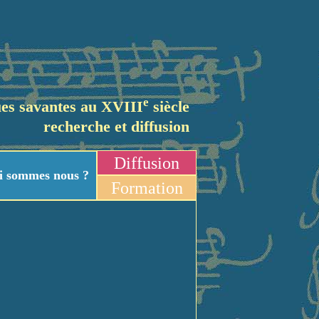
e
es savantes au XVIII
siècle
recherche et diffusion
Diffusion
i sommes nous ?
Formation