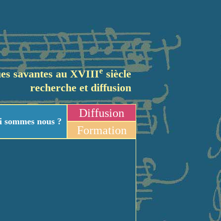
e
es savantes au XVIII
siècle
recherche et diffusion
Diffusion
i sommes nous ?
Formation