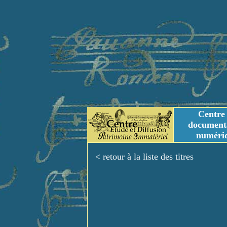
Centre
document
numéri
Tables des genres m
Titres et Incipit m
< retour à la liste des titres