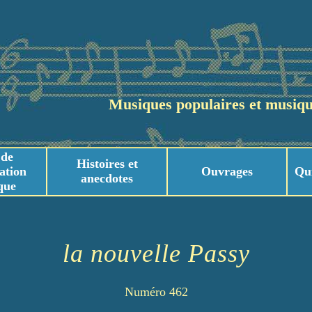
Musiques populaires et musiqu
 de
Histoires et
ation
Ouvrages
Qu
anecdotes
que
usicaux
usicaux
la nouvelle Passy
Numéro 462