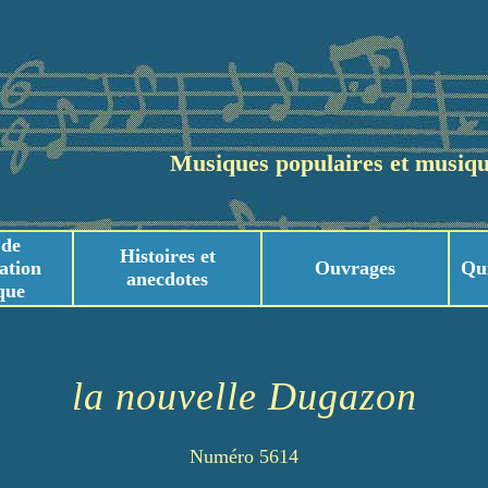
Musiques populaires et musiqu
 de
Histoires et
ation
Ouvrages
Qu
anecdotes
que
usicaux
usicaux
la nouvelle Dugazon
Numéro 5614