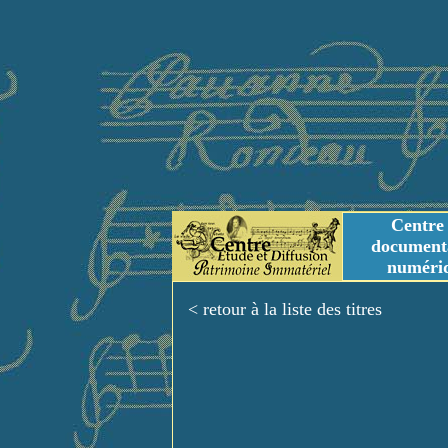
Centre
document
numéri
Tables des genres m
Titres et Incipit m
< retour à la liste des titres