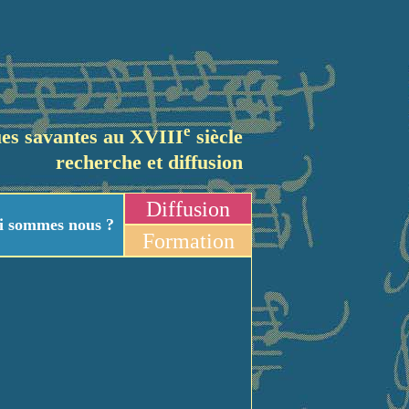
e
es savantes au XVIII
siècle
recherche et diffusion
Diffusion
i sommes nous ?
Formation