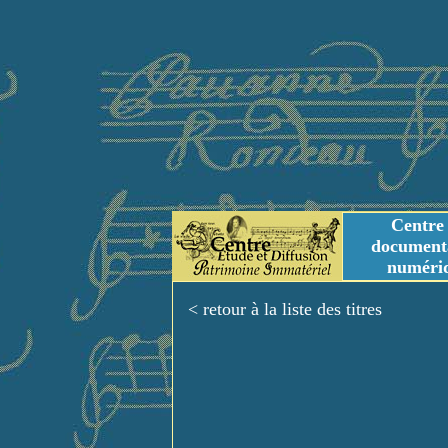
Centre
document
numéri
Tables des genres m
Titres et Incipit m
< retour à la liste des titres