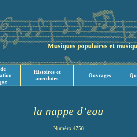
Musiques populaires et musiqu
 de
Histoires et
ation
Ouvrages
Qu
anecdotes
que
usicaux
usicaux
la nappe d’eau
Numéro 4758