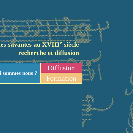
e
es savantes au XVIII
siècle
recherche et diffusion
Diffusion
i sommes nous ?
Formation