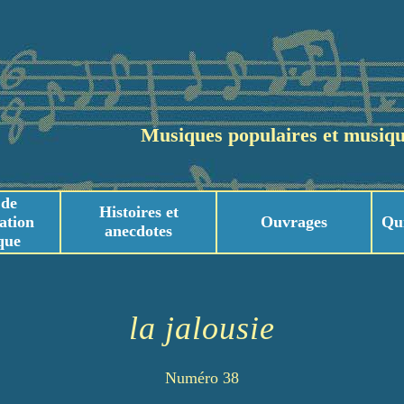
Musiques populaires et musiqu
 de
Histoires et
ation
Ouvrages
Qu
anecdotes
que
usicaux
usicaux
la jalousie
Numéro 38