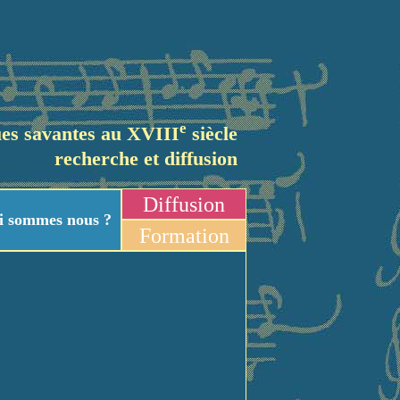
e
es savantes au XVIII
siècle
recherche et diffusion
Diffusion
i sommes nous ?
Formation