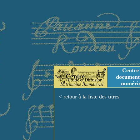
Centre
document
numéri
Tables des genres m
Titres et Incipit m
< retour à la liste des titres