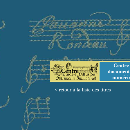
Centre
document
numéri
Tables des genres m
Titres et Incipit m
< retour à la liste des titres