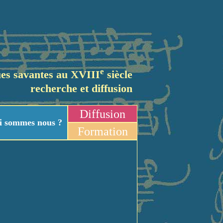
e
es savantes au XVIII
siècle
recherche et diffusion
Diffusion
i sommes nous ?
Formation