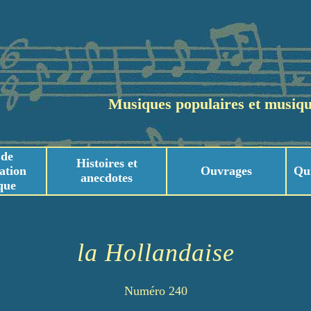
Musiques populaires et musiqu
 de
Histoires et
ation
Ouvrages
Qu
anecdotes
que
usicaux
usicaux
la Hollandaise
Numéro 240