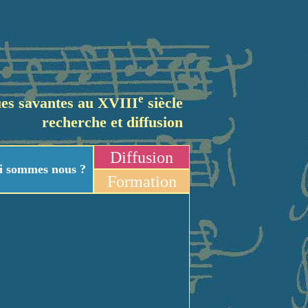
e
es savantes au XVIII
siècle
recherche et diffusion
Diffusion
i sommes nous ?
Formation