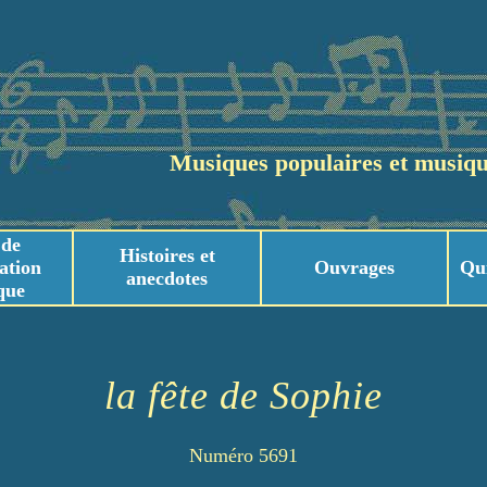
Musiques populaires et musiqu
 de
Histoires et
ation
Ouvrages
Qu
anecdotes
que
usicaux
usicaux
la fête de Sophie
Numéro 5691