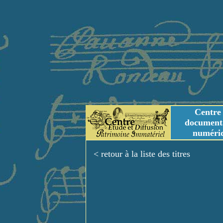
Centre
document
numéri
Tables des genres m
Titres et Incipit m
< retour à la liste des titres