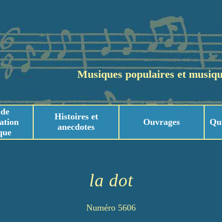
Musiques populaires et musiqu
 de
Histoires et
ation
Ouvrages
Qu
anecdotes
que
usicaux
usicaux
la dot
Numéro 5606