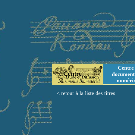
Centre
document
numéri
Tables des genres m
Titres et Incipit m
< retour à la liste des titres