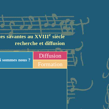
e
es savantes au XVIII
siècle
recherche et diffusion
Diffusion
i sommes nous ?
Formation