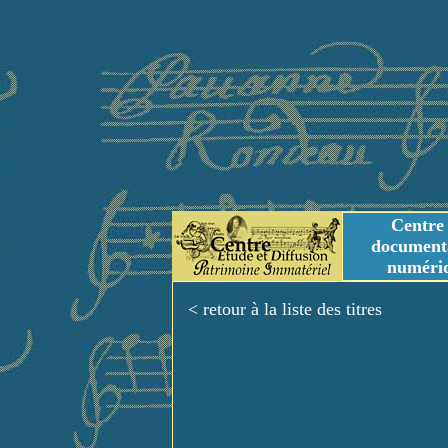
Centre
document
numéri
Tables des genres m
Titres et Incipit m
< retour à la liste des titres