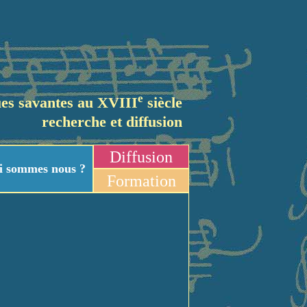
e
es savantes au XVIII
siècle
recherche et diffusion
Diffusion
i sommes nous ?
Formation