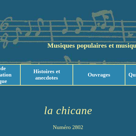
Musiques populaires et musiqu
 de
Histoires et
ation
Ouvrages
Qu
anecdotes
que
usicaux
usicaux
la chicane
Numéro 2802