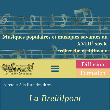
Musiques populaires et musiques savantes au
e
XVIII
siècle
recherche et diffusion
Diffusion
Formation
< retour à la liste des titres
La Breüilpont