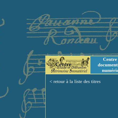
Centre
document
numéri
Tables des genres m
Titres et Incipit m
< retour à la liste des titres