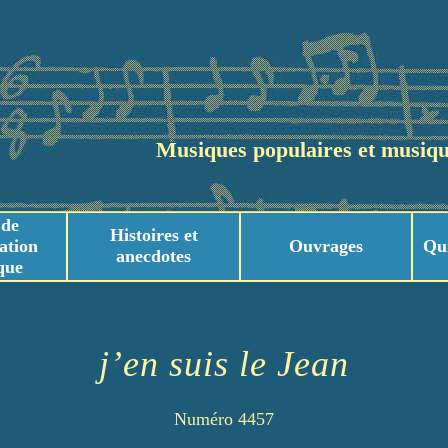
Musiques populaires et musiqu
 de
Histoires et
ation
Ouvrages
Qu
anecdotes
que
usicaux
usicaux
j’en suis le Jean
Numéro 4457