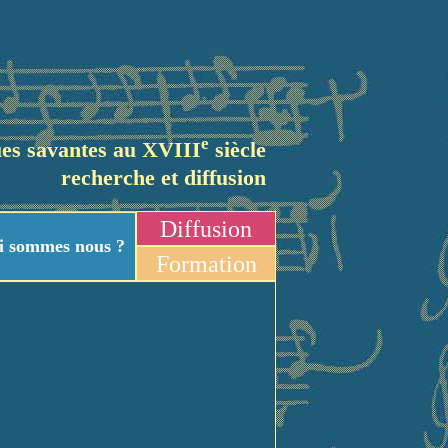
e
es savantes au XVIII
siècle
recherche et diffusion
Diffusion
i sommes nous ?
Formation