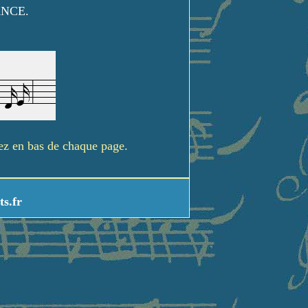
ANCE.
rez en bas de chaque page.
ts.fr