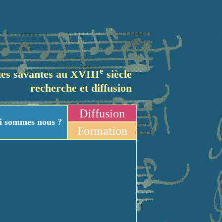
e
es savantes au XVIII
siècle
recherche et diffusion
Diffusion
i sommes nous ?
Formation