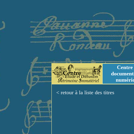
Centre
document
numéri
Tables des genres m
Titres et Incipit m
< retour à la liste des titres