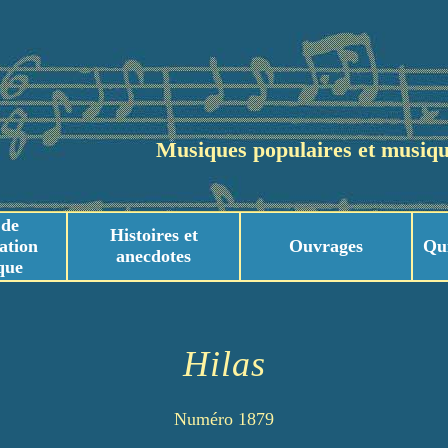
Musiques populaires et musiqu
 de
Histoires et
ation
Ouvrages
Qu
anecdotes
que
usicaux
usicaux
Hilas
Numéro 1879