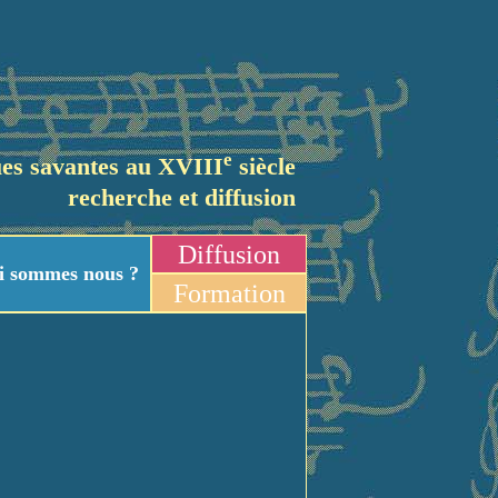
e
es savantes au XVIII
siècle
recherche et diffusion
Diffusion
i sommes nous ?
Formation