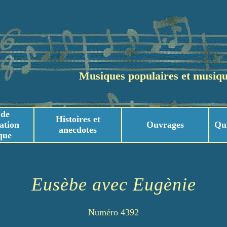
Musiques populaires et musiqu
 de
Histoires et
ation
Ouvrages
Qu
anecdotes
que
usicaux
usicaux
Eusèbe avec Eugènie
Numéro 4392