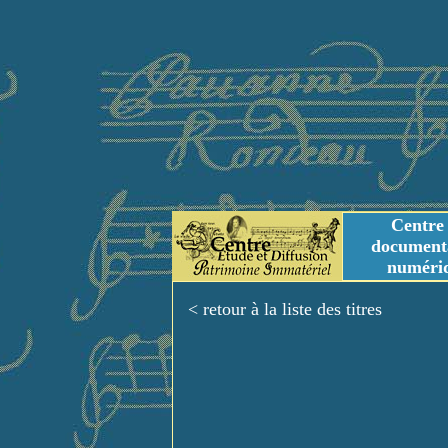
Centre
document
numéri
Tables des genres m
Titres et Incipit m
< retour à la liste des titres